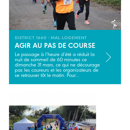
DISTRICT 1660 - MAL LOGEMENT
AGIR AU PAS DE COURSE
Le passage à l’heure d’été a réduit la
nuit de sommeil de 60 minutes ce
dimanche 31 mars, ce qui ne décourage
pas les coureurs et les organisateurs de
se retrouver tôt le matin. Pour…