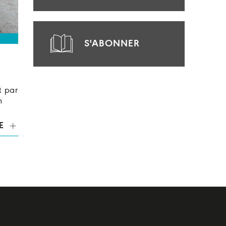
S'ABONNER
t par
n
E