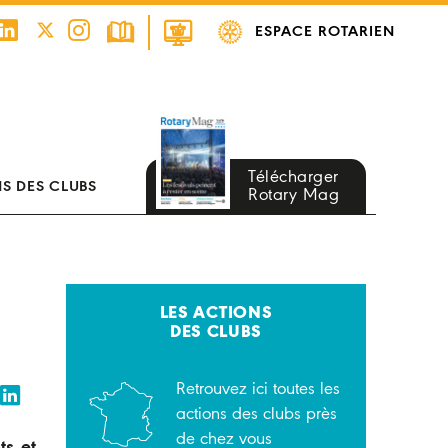
ESPACE ROTARIEN
Télécharger
S DES CLUBS
Rotary Mag
LES ACTIONS
DES CLUBS
Retrouvez ici toutes les
actions des clubs près
de chez vous