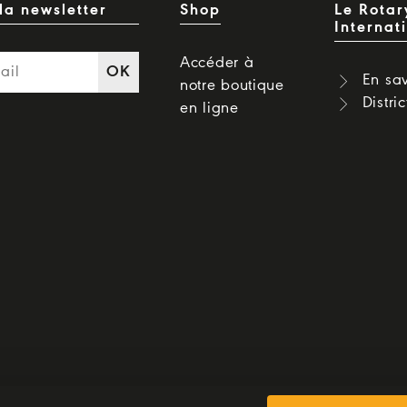
la newsletter
Shop
Le Rotar
Internat
Accéder à
OK
En sav
notre boutique
Distri
en ligne