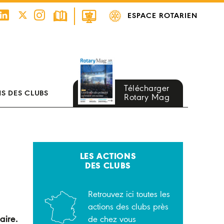
ESPACE ROTARIEN
Télécharger
S DES CLUBS
Rotary Mag
LES ACTIONS
DES CLUBS
Retrouvez ici toutes les
actions des clubs près
aire.
de chez vous