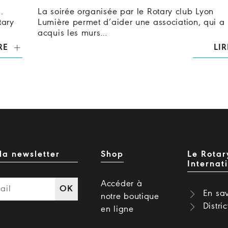
.
La soirée organisée par le Rotary club Lyon
tary
Lumière permet d’aider une association, qui a
acquis les murs…
RE
LIR
la newsletter
Shop
Le Rotar
Internat
Accéder à
OK
En sav
notre boutique
Distri
en ligne