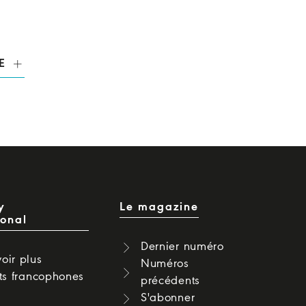
E
y
Le magazine
ional
Dernier numéro
oir plus
Numéros
cts francophones
précédents
S'abonner