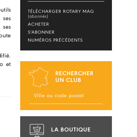
tils
TÉLÉCHARGER ROTARY MAG
(abonnés)
 ses
ACHETER
 ses
S'ABONNER
oute
NUMÉROS PRÉCÉDENTS
fié.
io et
RECHERCHER
UN CLUB
LA BOUTIQUE