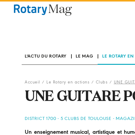
Panneau de gestion des cookies
L'ACTU DU ROTARY
LE MAG
LE ROTARY EN
Accueil
/
Le Rotary en actions
/
Clubs
/
UNE GUI
UNE GUITARE 
DISTRICT 1700 - 5 CLUBS DE TOULOUSE - MAGAZ
Un enseignement musical, artistique et humai