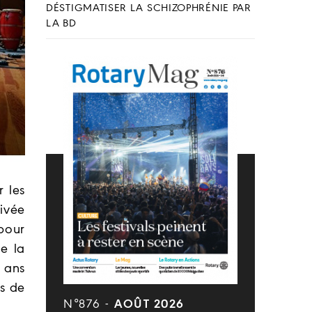
DÉSTIGMATISER LA SCHIZOPHRÉNIE PAR
LA BD
r les
rivée
pour
e la
3 ans
es de
N°876 -
AOÛT 2026