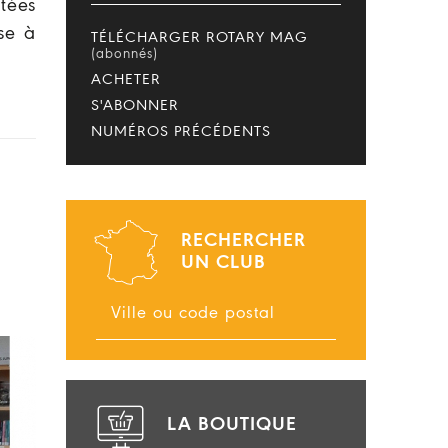
tées
se à
TÉLÉCHARGER ROTARY MAG
(abonnés)
ACHETER
S'ABONNER
NUMÉROS PRÉCÉDENTS
RECHERCHER
UN CLUB
LA BOUTIQUE