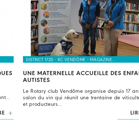
DISTRICT 1720 - RC VENDÔME - MAGAZINE…
QUES
UNE MATERNELLE ACCUEILLE DES ENFA
AUTISTES
Le Rotary club Vendôme organise depuis 17 an
 ont…
salon du vin qui réunit une trentaine de viticult
et producteurs…
RE
LIR