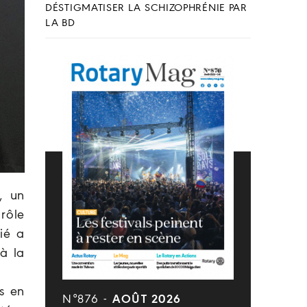
DÉSTIGMATISER LA SCHIZOPHRÉNIE PAR
LA BD
, un
 rôle
ié a
à la
s en
N°876 -
AOÛT 2026