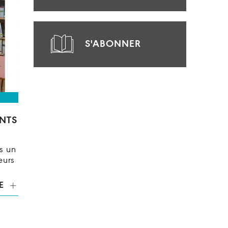
S'ABONNER
NTS
s un
eurs
E