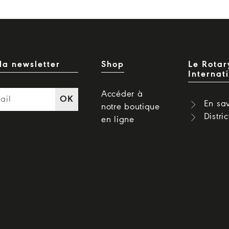
la newsletter
Shop
Le Rotar
Internat
Accéder à
OK
En sav
notre boutique
Distri
en ligne