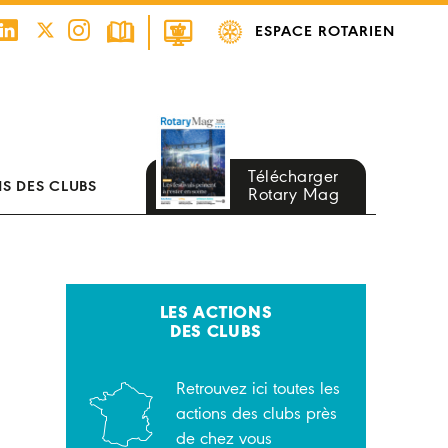
ESPACE ROTARIEN
Télécharger
S DES CLUBS
Rotary Mag
LES ACTIONS
DES CLUBS
Retrouvez ici toutes les
actions des clubs près
de chez vous