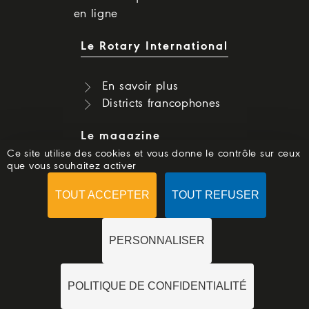
en ligne
Le Rotary International
En savoir plus
Districts francophones
Le magazine
Ce site utilise des cookies et vous donne le contrôle sur ceux
que vous souhaitez activer
Dernier numéro
Numéros précédents
TOUT ACCEPTER
TOUT REFUSER
S'abonner
PERSONNALISER
POLITIQUE DE CONFIDENTIALITÉ
© 2018 -
ROTARYMAG.ORG
-
MENTIONS LÉGALES