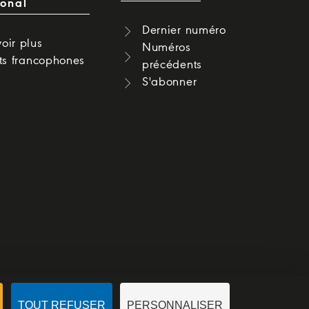
ional
Dernier numéro
oir plus
Numéros
cts francophones
précédents
S'abonner
TOUT REFUSER
PERSONNALISER