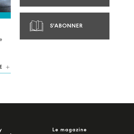
S'ABONNER
e
E
y
Le magazine