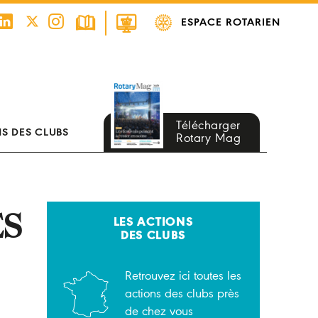
ESPACE ROTARIEN
Télécharger
S DES CLUBS
Rotary Mag
ÉS
LES ACTIONS
DES CLUBS
Retrouvez ici toutes les
actions des clubs près
de chez vous