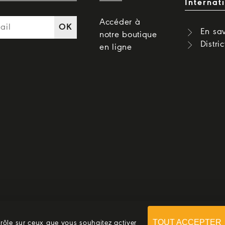
Internat
Accéder à
OK
En sav
notre boutique
Distri
en ligne
TOUT ACCEPTER
trôle sur ceux que vous souhaitez activer