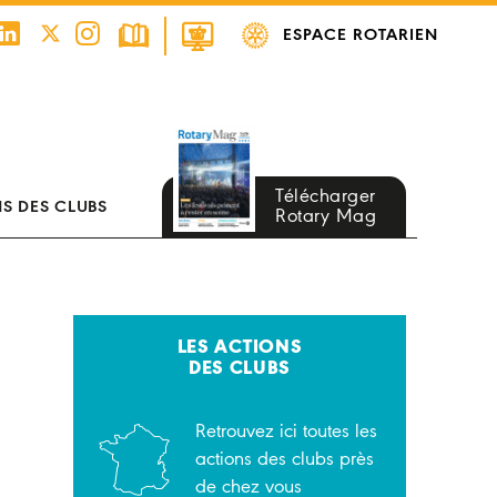
ESPACE ROTARIEN
Télécharger
S DES CLUBS
Rotary Mag
LES ACTIONS
DES CLUBS
Retrouvez ici toutes les
actions des clubs près
de chez vous