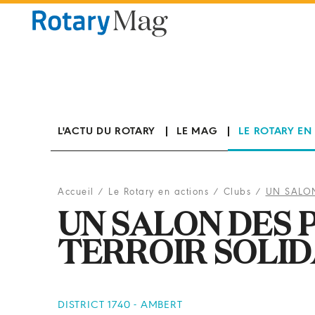
Panneau de gestion des cookies
L'ACTU DU ROTARY
LE MAG
LE ROTARY EN
Accueil
/
Le Rotary en actions
/
Clubs
/
UN SALON
UN SALON DES 
TERROIR SOLID
DISTRICT 1740 - AMBERT