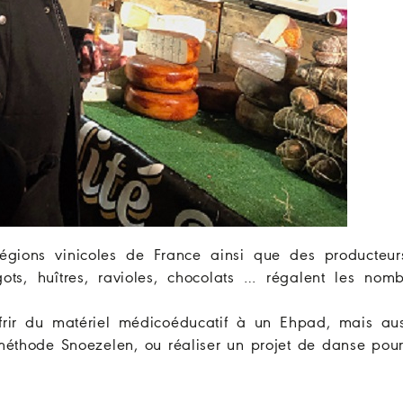
régions vinicoles de France ainsi que des producteu
rgots, huîtres, ravioles, chocolats … régalent les nom
ffrir du matériel médicoéducatif à un Ehpad, mais au
 méthode Snoezelen, ou réaliser un projet de danse pou