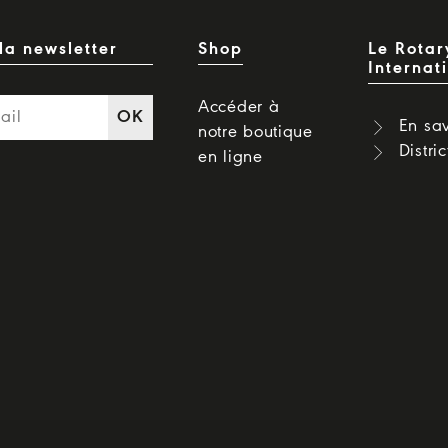
la newsletter
Shop
Le Rotar
Internat
Accéder à
OK
En sav
notre boutique
Distri
en ligne