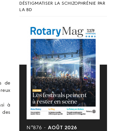
DÉSTIGMATISER LA SCHIZOPHRÉNIE PAR
LA BD
rs de
breux
ssi à
r des
N°876 -
AOÛT 2026