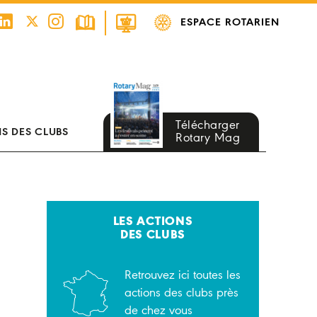
ESPACE ROTARIEN
Télécharger
S DES CLUBS
Rotary Mag
LES ACTIONS
DES CLUBS
Retrouvez ici toutes les
actions des clubs près
de chez vous