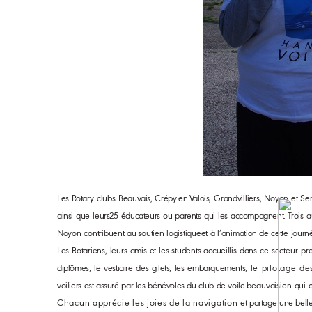
Les Rotary
clubs
Beauvais, Crépy-en-Valois,
Grandvilliers, Noyon et Senl
ainsi
que
leurs
25
éducateurs
ou
parents
qui
les
accompagnent.
Trois
a
Noyon
contribuent
au soutien
logistique
et
à
l’animation de
cette
journ
Les
Rotariens,
leurs
amis
et
les
students
accueillis
dans
ce
secteur
pr
diplômes,
le
vestiaire
des
gilets,
les
embarquements,
le pilotage de
voiliers
est
assuré
par
les
bénévoles
du
club
de
voile
beauvaisien
qui
Chacun apprécie les joies de la navigation
et
partage
une
bell