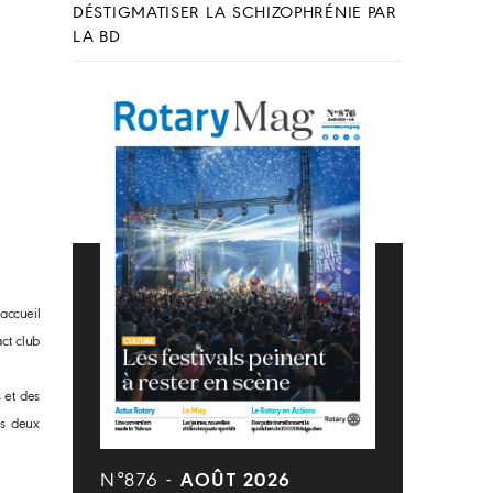
DÉSTIGMATISER LA SCHIZOPHRÉNIE PAR
LA BD
’accueil
act
club
s
et
des
s
deux
N°876 -
AOÛT 2026