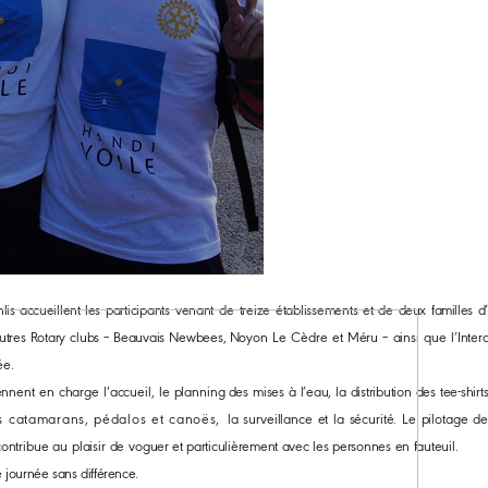
is accueillent les
participants
venant
de
treize
établissements
et
de
deux
familles
d
utres
Rotary
clubs
–
Beauvais
Newbees,
Noyon
Le
Cèdre
et
Méru
–
ainsi
que
l’Inter
ée.
ennent
en
charge
l’accueil,
le
planning
des
mises
à
l’eau,
la
distribution
des
tee-shirt
s catamarans, pédalos et canoës,
la
surveillance
et
la
sécurité.
Le
pilotage
de
contribue
au
plaisir
de
voguer
et
particulièrement
avec
les
personnes
en
fauteuil.
e
journée
sans
différence.