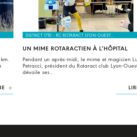
DISTRICT 1710 - RC ROTARACT LYON-OUEST…
UN MIME ROTARACTIEN À L’HÔPITAL
 km.
Pendant un après-midi, le mime et magicien L
e
Petracci, président du Rotaract club Lyon-Ouest
dévoile ses…
RE
LIR