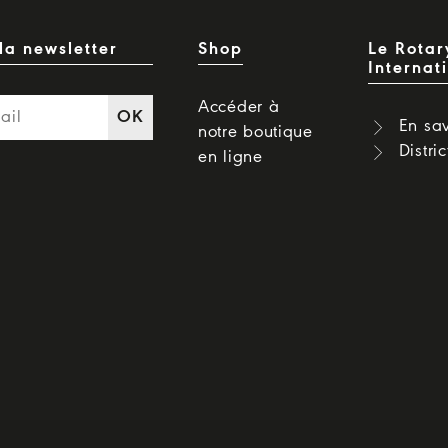
la newsletter
Shop
Le Rotar
Internat
Accéder à
OK
En sav
notre boutique
Distri
en ligne