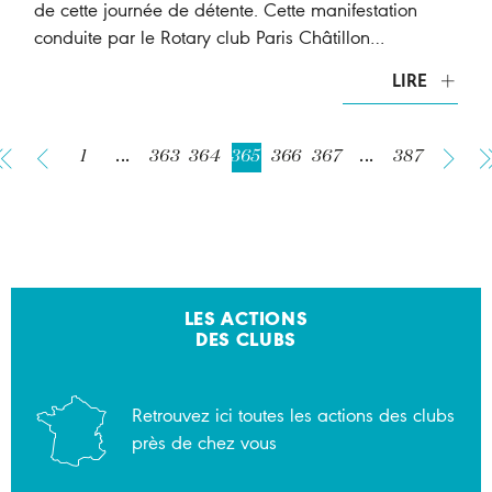
de cette journée de détente. Cette manifestation
conduite par le Rotary club Paris Châtillon…
LIRE
1
...
363
364
365
366
367
...
387
LES ACTIONS
DES CLUBS
Retrouvez ici toutes les actions des clubs
près de chez vous