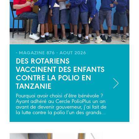
- MAGAZINE 876 - AOUT 2026
DES ROTARIENS
VACCINENT DES ENFANTS
CONTRE LA POLIO EN
TANZANIE
Pourquoi avoir choisi d’être bénévole ?
Ayant adhéré au Cercle PolioPlus un an
avant de devenir gouverneur, j’ai fait de
la lutte contre la polio l’un des grands…