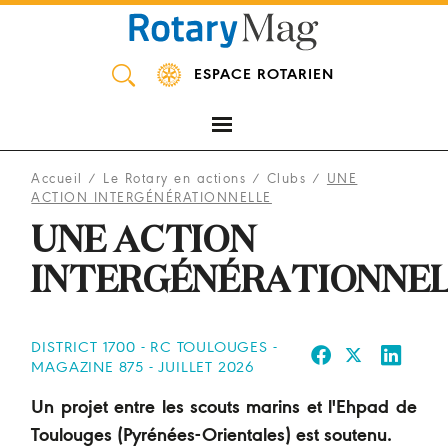
Panneau de gestion des cookies
ESPACE ROTARIEN
Accueil
/
Le Rotary en actions
/
Clubs
/
UNE
ACTION INTERGÉNÉRATIONNELLE
UNE ACTION
INTERGÉNÉRATIONNE
DISTRICT 1700 - RC TOULOUGES -
MAGAZINE 875 - JUILLET 2026
Un projet entre les scouts marins et l'Ehpad de
Toulouges (Pyrénées-Orientales) est soutenu.