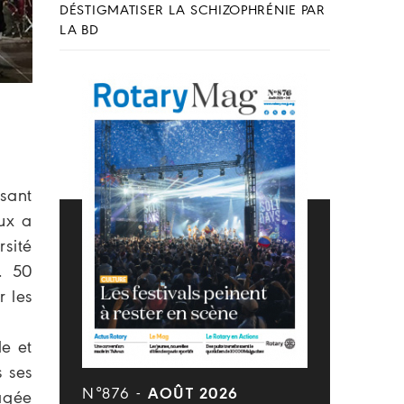
DÉSTIGMATISER LA SCHIZOPHRÉNIE PAR
LA BD
sant
aux a
rsité
. 50
r les
de et
s ses
N°876 -
AOÛT 2026
gagée