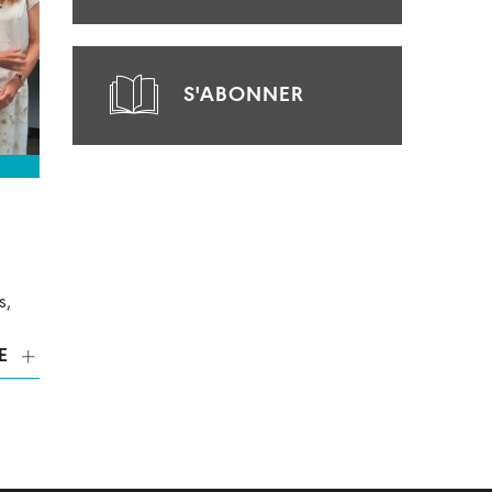
S'ABONNER
s,
E