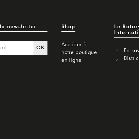
la newsletter
Shop
Le Rotar
Internat
Accéder à
OK
En sav
notre boutique
Distri
en ligne