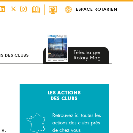
ESPACE ROTARIEN
Télécharger
S DES CLUBS
Rotary Mag
LES ACTIONS
DES CLUBS
Retrouvez ici toutes les
actions des clubs près
 ».
de chez vous