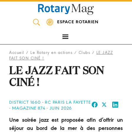
Panneau de gestion des cookies
ESPACE ROTARIEN
Accueil
/
Le Rotary en actions
/
Clubs
/
LE JAZZ
FAIT SON CINÉ !
LE JAZZ FAIT SON
CINÉ !
DISTRICT 1660 - RC PARIS LA FAYETTE
- MAGAZINE 874 - JUIN 2026
Une soirée jazz est proposée afin d’offrir un
séjour au bord de la mer à des personnes