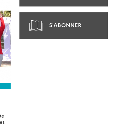
S'ABONNER
te
des