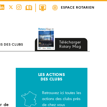
ESPACE ROTARIEN
Télécharger
S DES CLUBS
Rotary Mag
LES ACTIONS
DES CLUBS
Retrouvez ici toutes les
actions des clubs près
er de
de chez vous