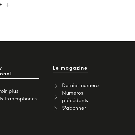
E
y
Le magazine
ional
Dernier numéro
oir plus
Numéros
cts francophones
précédents
S'abonner