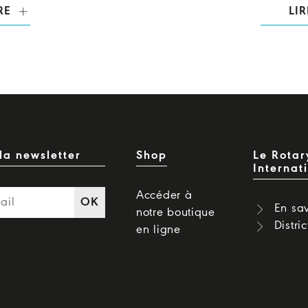
RE
LIR
la newsletter
Shop
Le Rotar
Internat
Accéder à
OK
En sav
notre boutique
Distri
en ligne