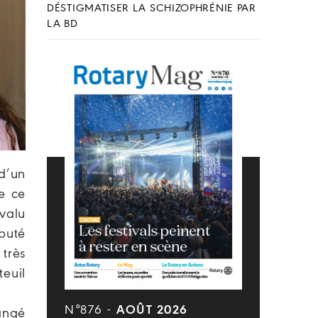
DÉSTIGMATISER LA SCHIZOPHRÉNIE PAR
LA BD
d’un
de ce
valu
mputé
très
teuil
N°876 -
AOÛT 2026
angé