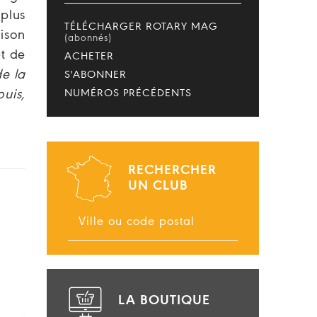
plus
TÉLÉCHARGER ROTARY MAG
ison
(abonnés)
et de
ACHETER
e la
S'ABONNER
NUMÉROS PRÉCÉDENTS
uis,
RECHERCHER
UN CLUB
LA BOUTIQUE