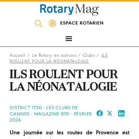
Panneau de gestion des cookies
ESPACE ROTARIEN
Accueil
/
Le Rotary en actions
/
Clubs
/
ILS
ROULENT POUR LA NÉONATALOGIE
ILS ROULENT POUR
LA NÉONATALOGIE
DISTRICT 1730 - LES CLUBS DE
CANNES - MAGAZINE 870 - FÉVRIER
2026
Une journée sur les routes de Provence est