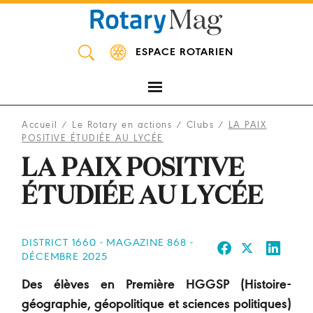
Panneau de gestion des cookies
ESPACE ROTARIEN
Accueil
/
Le Rotary en actions
/
Clubs
/
LA PAIX
POSITIVE ÉTUDIÉE AU LYCÉE
LA PAIX POSITIVE
ÉTUDIÉE AU LYCÉE
DISTRICT 1660 - MAGAZINE 868 -
DÉCEMBRE 2025
Des élèves en Première HGGSP (Histoire-
géographie, géopolitique et sciences politiques)