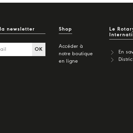
la newsletter
Shop
Le Rotar
Internat
Accéder à
OK
En sav
notre boutique
Distri
en ligne