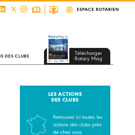
ESPACE ROTARIEN
Télécharger
S DES CLUBS
Rotary Mag
LES ACTIONS
DES CLUBS
Retrouvez ici toutes les
actions des clubs près
de chez vous