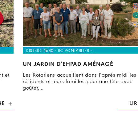
DISTRICT 1680 - RC PONTARLIER -…
UN JARDIN D’EHPAD AMÉNAGÉ
t et
Les Rotariens accueillent dans l’après-midi les
r
résidents et leurs familles pour une fête avec
goûter,…
RE
LIR