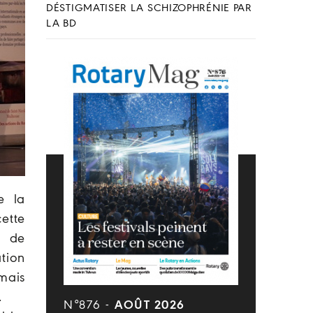
DÉSTIGMATISER LA SCHIZOPHRÉNIE PAR
LA BD
e la
ette
s de
tion
mais
.
N°876 -
AOÛT 2026