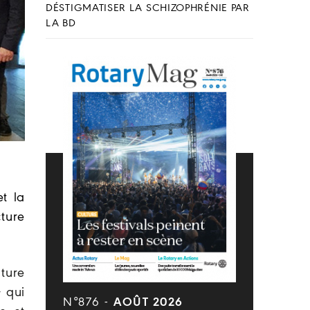
DÉSTIGMATISER LA SCHIZOPHRÉNIE PAR
LA BD
et la
cture
iture
 qui
N°876 -
AOÛT 2026