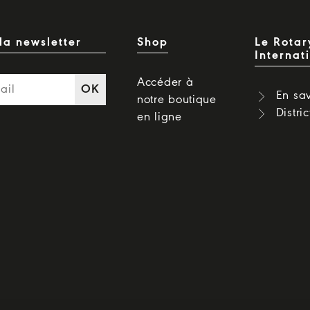
la newsletter
Shop
Le Rotar
Internat
Accéder à
OK
En sav
notre boutique
Distri
en ligne