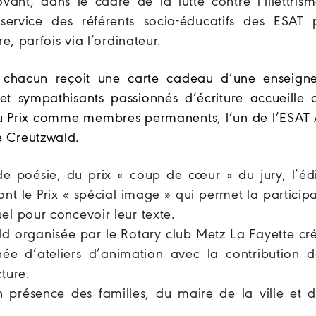
ovant, dans le cadre de la lutte contre l’illettris
u service des référents socio-éducatifs des ESAT 
re,
parfois via l’ordinateur.
, chacun reçoit une carte cadeau d’une enseign
et sympathisants passionnés d’écriture accueille c
du Prix comme membres permanents, l’un de l’ESAT 
e Creutzwald.
de poésie, du prix « coup de cœur » du jury, l’édi
nt le Prix « spécial image » qui permet la particip
el pour concevoir leur texte.
ld organisée par le Rotary club Metz La Fayette cr
ée d’ateliers d’animation avec la contribution d
cture.
 présence des familles, du maire de la ville et d