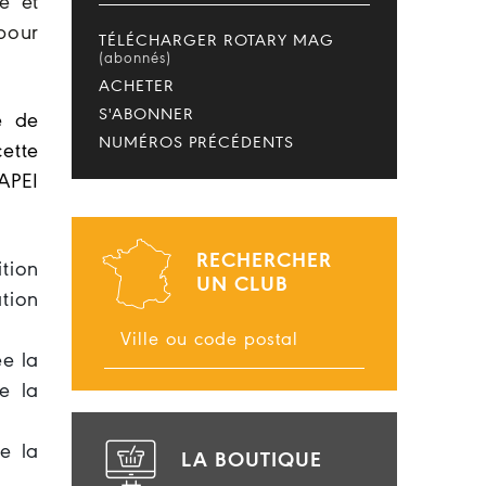
me et
pour
TÉLÉCHARGER ROTARY MAG
(abonnés)
ACHETER
S'ABONNER
e de
NUMÉROS PRÉCÉDENTS
ette
APEI
RECHERCHER
tion
UN CLUB
ation
ée la
e la
e la
LA BOUTIQUE