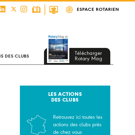
ESPACE ROTARIEN
Télécharger
S DES CLUBS
Rotary Mag
LES ACTIONS
DES CLUBS
Retrouvez ici toutes les
actions des clubs près
de chez vous