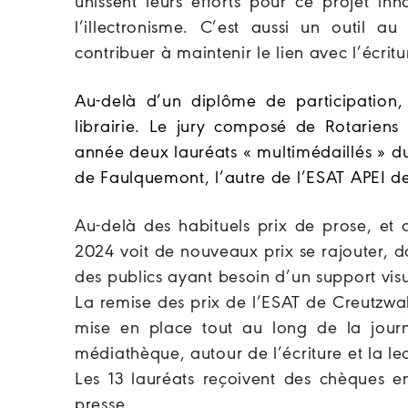
unissent leurs efforts pour ce projet inn
l’illectronisme. C’est aussi un outil a
contribuer à m
aintenir le lien avec l’écritu
Au-delà d’un diplôme de participation
librairie. Le jury composé de Rotariens 
année deux lauréats « multimédaillés » 
de Faulquemont, l’autre de l’ESAT APEI d
Au-delà des habituels prix de prose, et 
2024 voit de nouveaux prix se rajouter, do
des publics ayant besoin d’un support visu
La remise des prix de l’ESAT de Creutzwa
mise en place tout au long de la journ
médiathèque, autour de l’écriture et la le
Les 13 lauréats reçoivent des chèques en
presse.