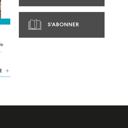
S'ABONNER
de
…
E