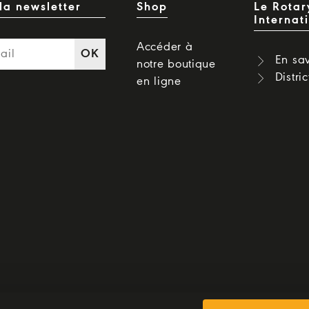
la newsletter
Shop
Le Rotar
Internat
Accéder à
OK
En sav
notre boutique
Distri
en ligne