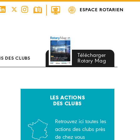
ESPACE ROTARIEN
Télécharger
S DES CLUBS
Rotary Mag
LES ACTIONS
DES CLUBS
Retrouvez ici toutes les
actions des clubs près
de chez vous