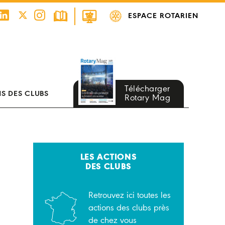
ESPACE ROTARIEN
Télécharger
S DES CLUBS
Rotary Mag
LES ACTIONS
DES CLUBS
Retrouvez ici toutes les
actions des clubs près
de chez vous