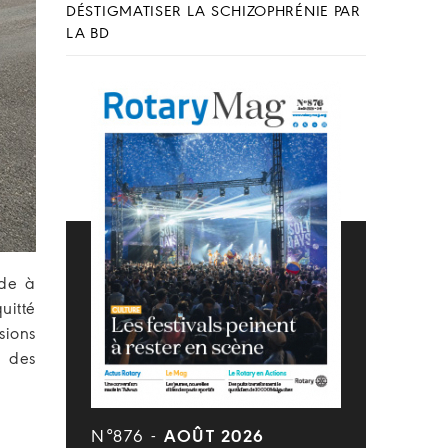
DÉSTIGMATISER LA SCHIZOPHRÉNIE PAR
LA BD
ide à
uitté
sions
s des
N°876 -
AOÛT 2026