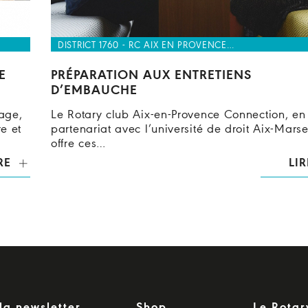
DISTRICT 1760 - RC AIX EN PROVENCE…
E
PRÉPARATION AUX ENTRETIENS
D’EMBAUCHE
age,
Le Rotary club Aix-en-Provence Connection, en
e et
partenariat avec l’université de droit Aix-Marse
offre ces…
RE
LIR
la newsletter
Shop
Le Rotar