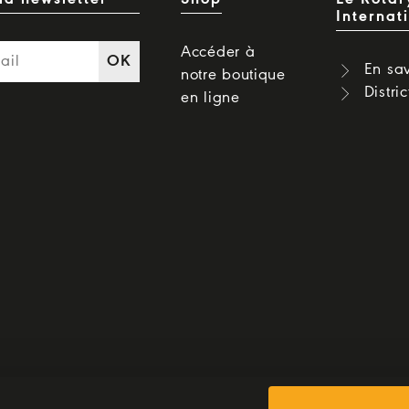
Internat
Accéder à
OK
En sav
notre boutique
Distri
en ligne