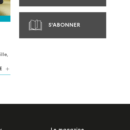
S'ABONNER
ille,
E
y
Le magazine