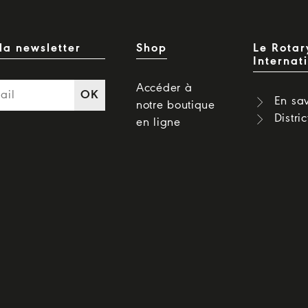
la newsletter
Shop
Le Rotar
Internat
Accéder à
OK
En sav
notre boutique
Distri
en ligne