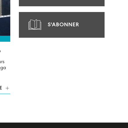
S'ABONNER
O
urs
nga
E