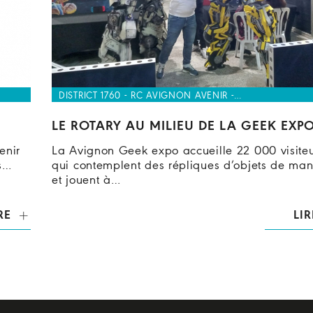
DISTRICT 1760 - RC AVIGNON AVENIR -…
LE ROTARY AU MILIEU DE LA GEEK EXP
enir
La Avignon Geek expo accueille 22 000 visite
s…
qui contemplent des répliques d’objets de ma
et jouent à…
RE
LIR