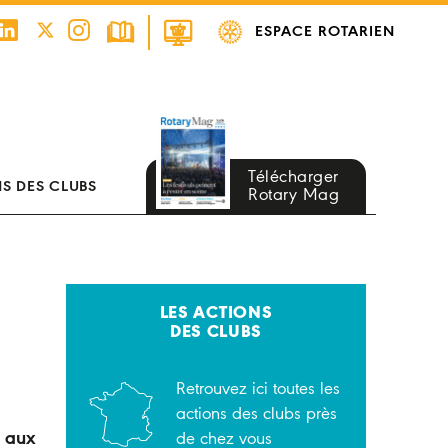
ESPACE ROTARIEN
Télécharger
S DES CLUBS
Rotary Mag
LES ACTIONS
DES CLUBS
Retrouvez ici toutes les
actions des clubs près
e aux
de chez vous