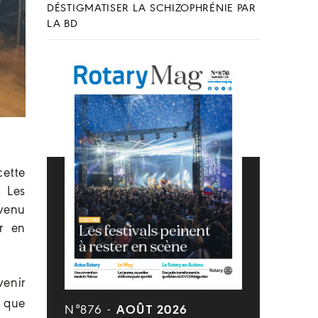
DÉSTIGMATISER LA SCHIZOPHRÉNIE PAR
LA BD
ette
. Les
 venu
r en
venir
s que
N°876 -
AOÛT 2026