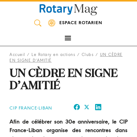
Panneau de gestion des cookies
ESPACE ROTARIEN
Accueil
/
Le Rotary en actions
/
Clubs
/
UN CÈDRE
EN SIGNE D’AMITIÉ
UN CÈDRE EN SIGNE
D’AMITIÉ
CIP FRANCE-LIBAN
Afin de célébrer son 30e anniversaire, le CIP
France-Liban organise des rencontres dans