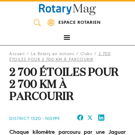
Panneau de gestion des cookies
ESPACE ROTARIEN
Accueil
/
Le Rotary en actions
/
Clubs
/
2 700
ÉTOILES POUR 2 700 KM À PARCOURIR
2 700 ÉTOILES POUR
2 700 KM À
PARCOURIR
DISTRICT 1520 - NIEPPE
Chaque kilomètre parcouru par une Jaguar