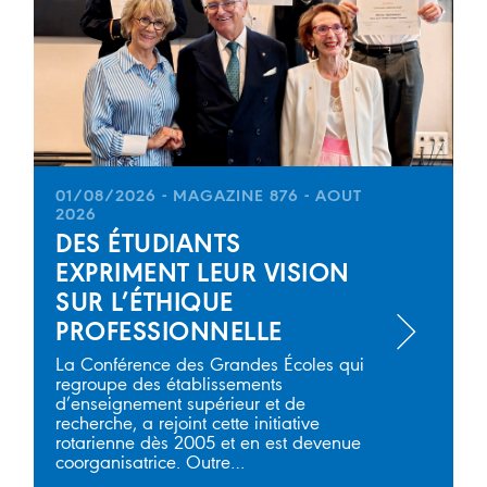
01/08/2026 - MAGAZINE 876 - AOUT
2026
DES ÉTUDIANTS
EXPRIMENT LEUR VISION
SUR L’ÉTHIQUE
PROFESSIONNELLE
La Conférence des Grandes Écoles qui
regroupe des établissements
d’enseignement supérieur et de
recherche, a rejoint cette initiative
rotarienne dès 2005 et en est devenue
coorganisatrice. Outre…