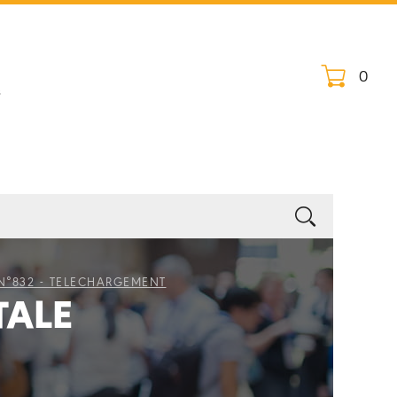
0
s
N°832 - TELECHARGEMENT
TALE