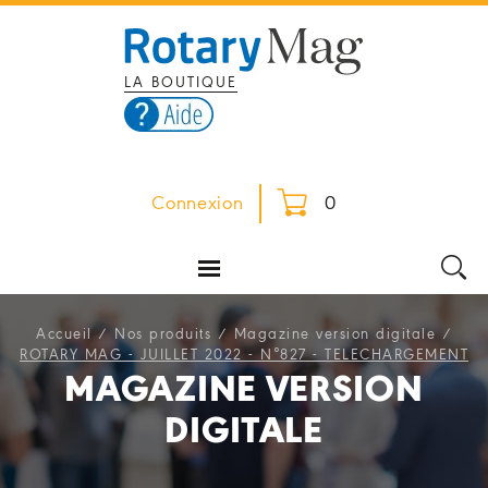
LA BOUTIQUE
Connexion
0
Accueil
/
Nos produits
/
Magazine version digitale
/
ROTARY MAG - JUILLET 2022 - N°827 - TELECHARGEMENT
MAGAZINE VERSION
DIGITALE