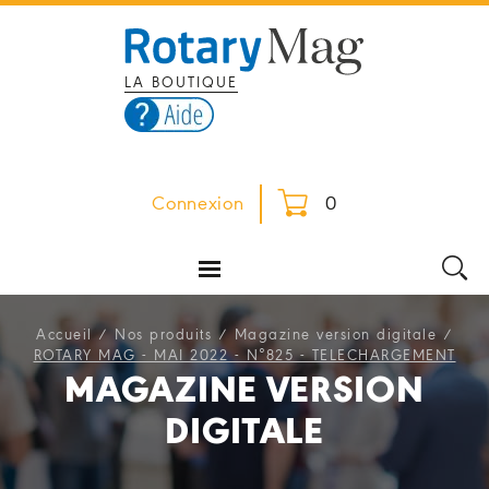
LA BOUTIQUE
Connexion
0
Accueil
/
Nos produits
/
Magazine version digitale
/
ROTARY MAG - MAI 2022 - N°825 - TELECHARGEMENT
MAGAZINE VERSION
DIGITALE