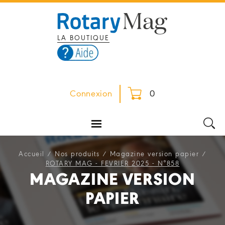
LA BOUTIQUE
Connexion
0
Accueil
/
Nos produits
/
Magazine version papier
/
ROTARY MAG - FEVRIER 2025 - N°858
MAGAZINE VERSION
PAPIER