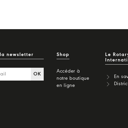
la newsletter
Shop
Le Rotar
Internat
Accéder à
OK
En sav
notre boutique
Distri
en ligne