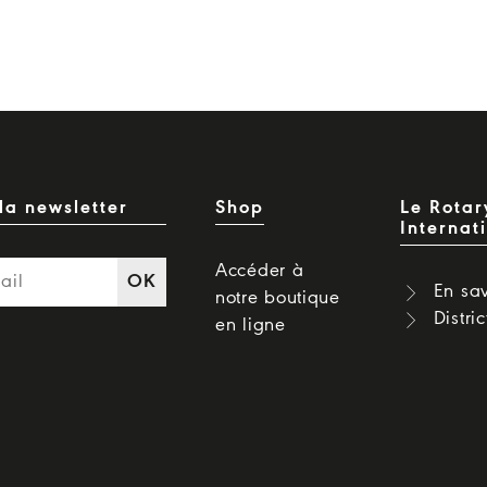
la newsletter
Shop
Le Rotar
Internat
Accéder à
OK
En sav
notre boutique
Distri
en ligne