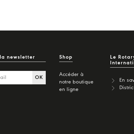
la newsletter
Shop
Le Rotar
Internat
Accéder à
OK
En sav
notre boutique
Distri
en ligne