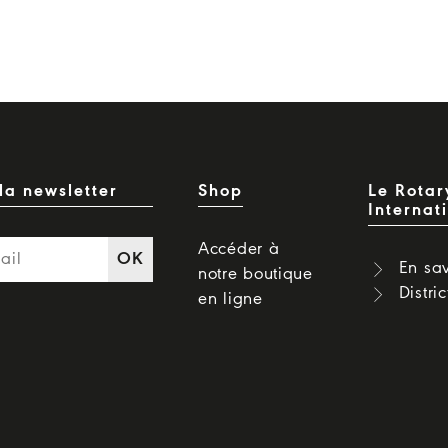
la newsletter
Shop
Le Rotar
Internat
Accéder à
OK
En sav
notre boutique
Distri
en ligne