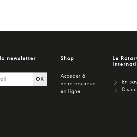
la newsletter
Shop
Le Rotar
Internat
Accéder à
OK
En sav
notre boutique
Distri
en ligne