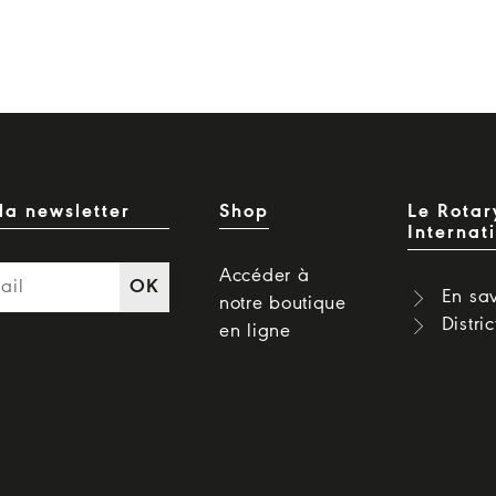
la newsletter
Shop
Le Rotar
Internat
Accéder à
OK
En sav
notre boutique
Distri
en ligne