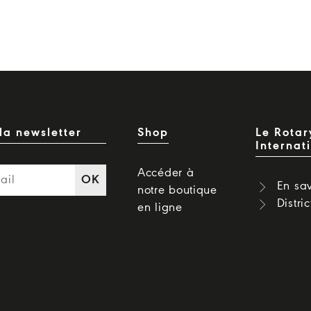
la newsletter
Shop
Le Rotar
Internat
Accéder à
OK
En sav
notre boutique
Distri
en ligne