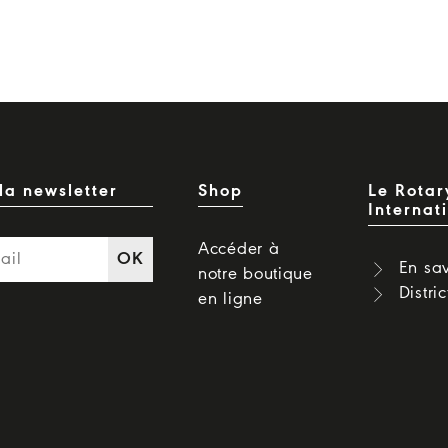
la newsletter
Shop
Le Rotar
Internat
Accéder à
OK
En sav
notre boutique
Distri
en ligne