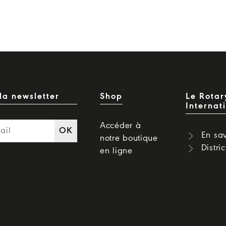
la newsletter
Shop
Le Rotar
Internat
Accéder à
OK
En sav
notre boutique
Distri
en ligne