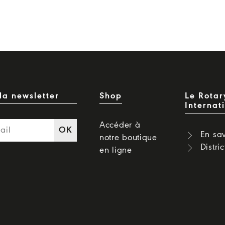
la newsletter
Shop
Le Rotar
Internat
Accéder à
OK
En sav
notre boutique
Distri
en ligne