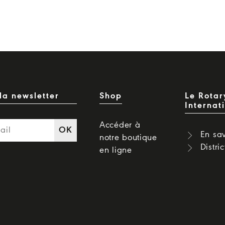
la newsletter
Shop
Le Rotar
Internat
Accéder à
OK
En sav
notre boutique
Distri
en ligne