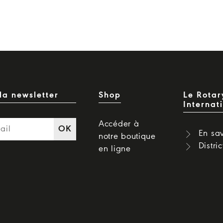
la newsletter
Shop
Le Rotar
Internat
Accéder à
OK
En sav
notre boutique
Distri
en ligne