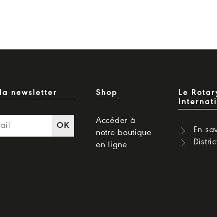
la newsletter
Shop
Le Rotar
Internat
Accéder à
OK
En sav
notre boutique
Distri
en ligne