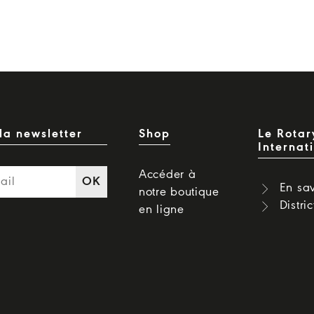
la newsletter
Shop
Le Rotar
Internat
Accéder à
OK
En sav
notre boutique
Distri
en ligne