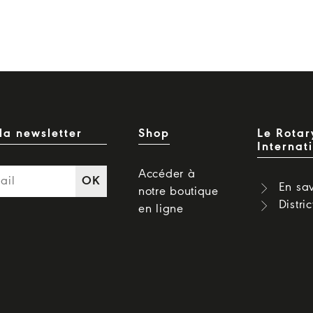
la newsletter
Shop
Le Rotar
Internat
Accéder à
OK
En sav
notre boutique
Distri
en ligne