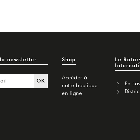
la newsletter
Shop
Le Rotar
Internat
Accéder à
OK
En sav
notre boutique
Distri
en ligne