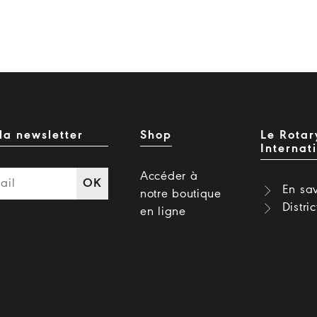
la newsletter
Shop
Le Rotar
Internat
Accéder à
OK
En sav
notre boutique
Distri
en ligne