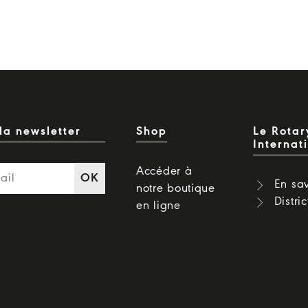
la newsletter
Shop
Le Rotar
Internat
Accéder à
OK
En sav
notre boutique
Distri
en ligne