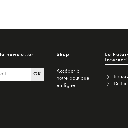
la newsletter
Shop
Le Rotar
Internat
Accéder à
OK
En sav
notre boutique
Distri
en ligne