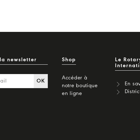
la newsletter
Shop
Le Rotar
Internat
Accéder à
OK
En sav
notre boutique
Distri
en ligne