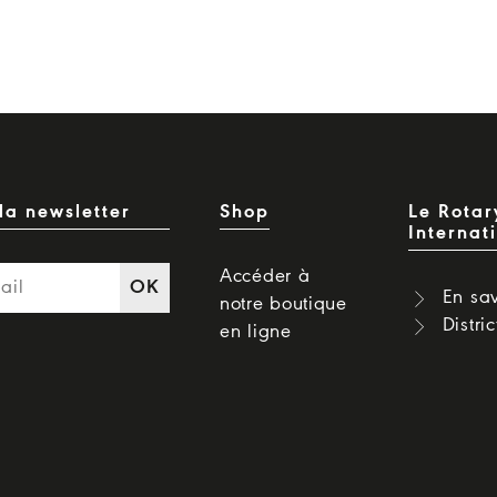
la newsletter
Shop
Le Rotar
Internat
Accéder à
OK
En sav
notre boutique
Distri
en ligne