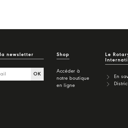
la newsletter
Shop
Le Rotar
Internat
Accéder à
OK
En sav
notre boutique
Distri
en ligne