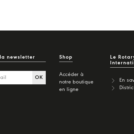
la newsletter
Shop
Le Rotar
Internat
Accéder à
OK
En sav
notre boutique
Distri
en ligne